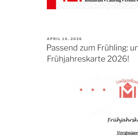
VERÖFFENTLICHT
APRIL 14, 2026
AM
Passend zum Frühling: u
Frühjahreskarte 2026!