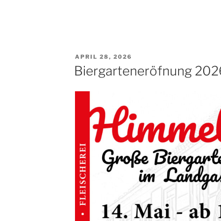
VERÖFFENTLICHT
APRIL 28, 2026
AM
Biergarteneröfnung 202