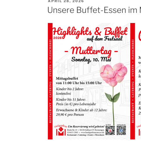
VERÖFFENTLICHT
APRIL 28, 2026
AM
Unsere Buffet-Essen im 